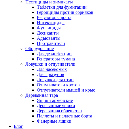
Пестициды и химикаты
Таблетки для фумигации
Гербициды против сорняков
Регуляторы роста
Инсектициды
Фунгициды
Десиканты
Адъюванты
Протравители
Оборудование
Для дезинфекции
Генераторы тумана
Ловушки и отпугиватели
Для насекомых
Для грызунов
Ловушки для птиц
Отпугиватели кротов
Отпугиватели мышей и крыс
Деревянная тара
Ящики армейские
Деревянные ящики
Деревянная обрешетка
Паллеты и паллетные борта
Фанерные ящики
Блог