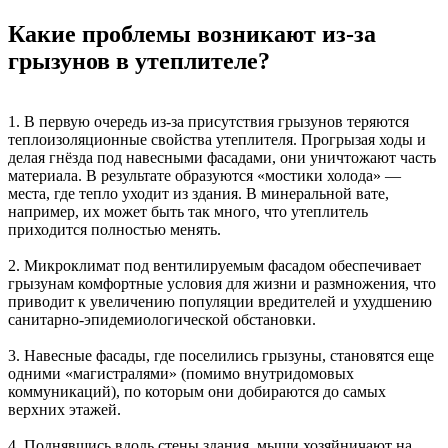
Какие проблемы возникают из-за
грызунов в утеплителе?
1. В первую очередь из-за присутствия грызунов теряются
теплоизоляционные свойства утеплителя. Прогрызая ходы и
делая гнёзда под навесными фасадами, они уничтожают часть
материала. В результате образуются «мостики холода» —
места, где тепло уходит из здания. В минеральной вате,
например, их может быть так много, что утеплитель
приходится полностью менять.
2. Микроклимат под вентилируемым фасадом обеспечивает
грызунам комфортные условия для жизни и размножения, что
приводит к увеличению популяции вредителей и ухудшению
санитарно-эпидемиологической обстановки.
3. Навесные фасады, где поселились грызуны, становятся еще
одними «магистралями» (помимо внутридомовых
коммуникаций), по которым они добираются до самых
верхних этажей.
4. Поднявшись вдоль стены здания, мыши хозяйничают на