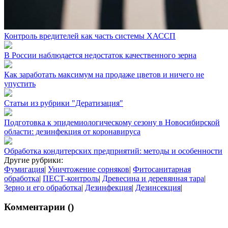
Контроль вредителей как часть системы ХАССП
В России наблюдается недостаток качественного зерна
Как заработать максимум на продаже цветов и ничего не
упустить
Статьи из рубрики "Дератизация"
Подготовка к эпидемиологическому сезону в Новосибирской
области: дезинфекция от коронавируса
Обработка кондитерских предприятий: методы и особенности
Другие рубрики:
Фумигация
|
Уничтожение сорняков
|
Фитосанитарная
обработка
|
ПЕСТ-контроль
|
Древесина и деревянная тара
|
Зерно и его обработка
|
Дезинфекция
|
Дезинсекция
|
Комментарии (
)