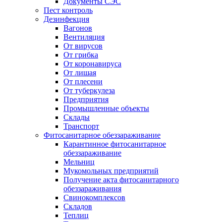
Документы СЭС
Пест контроль
Дезинфекция
Вагонов
Вентиляция
От вирусов
От грибка
От коронавируса
От лишая
От плесени
От туберкулеза
Предприятия
Промышленные объекты
Склады
Транспорт
Фитосанитарное обеззараживание
Карантинное фитосанитарное
обеззараживание
Мельниц
Мукомольных предприятий
Получение акта фитосанитарного
обеззараживания
Свинокомплексов
Складов
Теплиц