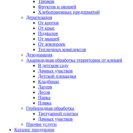
Трюмов
Фруктов и овощей
Хлебоприемных предприятий
Дератизация
От кротов
От крыс
Подвалов
От мышей
От землероек
Тепличных комплексов
Дезодорация
Акарицидная обработка территории от клещей
В детском саду
Дачных участков
Детской площадки
Кладбища
Лагеря
Лесов
Парка
Пляжа
Гербицидная обработка
Тротуарной плитки
Дачных участков
Прочие услуги
Каталог продукции