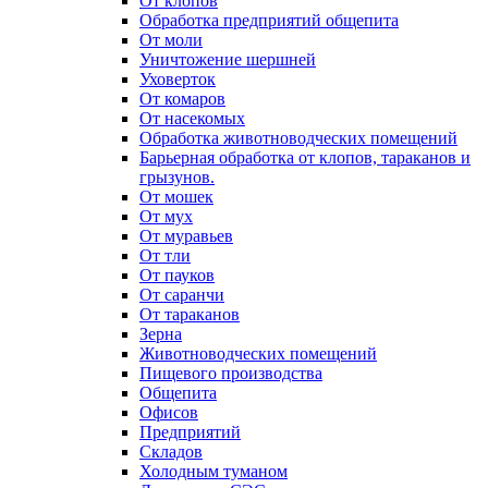
От клопов
Обработка предприятий общепита
От моли
Уничтожение шершней
Уховерток
От комаров
От насекомых
Обработка животноводческих помещений
Барьерная обработка от клопов, тараканов и
грызунов.
От мошек
От мух
От муравьев
От тли
От пауков
От саранчи
От тараканов
Зерна
Животноводческих помещений
Пищевого производства
Общепита
Офисов
Предприятий
Складов
Холодным туманом