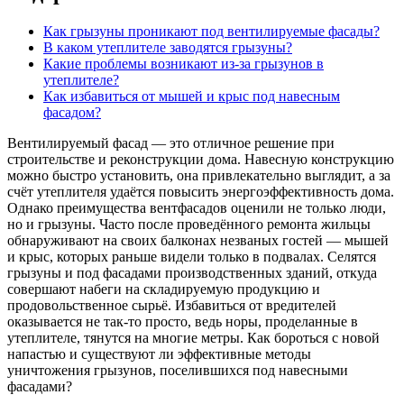
Как грызуны проникают под вентилируемые фасады?
В каком утеплителе заводятся грызуны?
Какие проблемы возникают из-за грызунов в
утеплителе?
Как избавиться от мышей и крыс под навесным
фасадом?
Вентилируемый фасад — это отличное решение при
строительстве и реконструкции дома. Навесную конструкцию
можно быстро установить, она привлекательно выглядит, а за
счёт утеплителя удаётся повысить энергоэффективность дома.
Однако преимущества вентфасадов оценили не только люди,
но и грызуны. Часто после проведённого ремонта жильцы
обнаруживают на своих балконах незваных гостей — мышей
и крыс, которых раньше видели только в подвалах. Селятся
грызуны и под фасадами производственных зданий, откуда
совершают набеги на складируемую продукцию и
продовольственное сырьё. Избавиться от вредителей
оказывается не так-то просто, ведь норы, проделанные в
утеплителе, тянутся на многие метры. Как бороться с новой
напастью и существуют ли эффективные методы
уничтожения грызунов, поселившихся под навесными
фасадами?