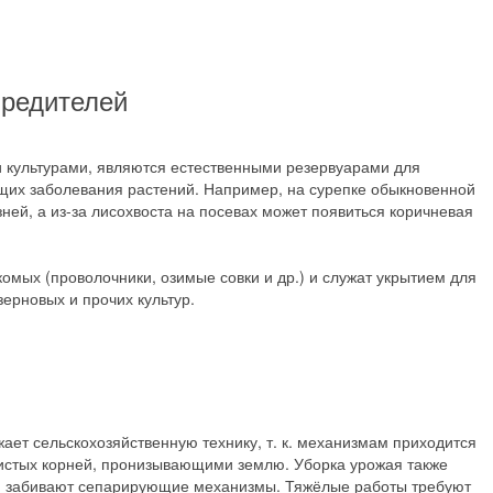
вредителей
 культурами, являются естественными резервуарами для
щих заболевания растений. Например, на сурепке обыкновенной
ней, а из-за лисохвоста на посевах может появиться коричневая
омых (проволочники, озимые совки и др.) и служат укрытием для
зерновых и прочих культур.
ает сельскохозяйственную технику, т. к. механизмам приходится
истых корней, пронизывающими землю. Уборка урожая также
ний забивают сепарирующие механизмы. Тяжёлые работы требуют