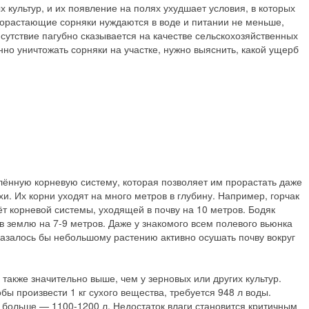
 культур, и их появление на полях ухудшает условия, в которых
орастающие сорняки нуждаются в воде и питании не меньше,
утствие пагубно сказывается на качестве сельскохозяйственных
но уничтожать сорняки на участке, нужно выяснить, какой ущерб
лённую корневую систему, которая позволяет им прорастать даже
и. Их корни уходят на много метров в глубину. Например, горчак
ёт корневой системы, уходящей в почву на 10 метров. Бодяк
 в землю на 7-9 метров. Даже у знакомого всем полевого вьюнка
т казалось бы небольшому растению активно осушать почву вокруг
акже значительно выше, чем у зерновых или других культур.
ы произвести 1 кг сухого вещества, требуется 948 л воды.
 больше — 1100-1200 л. Недостаток влаги становится критичным