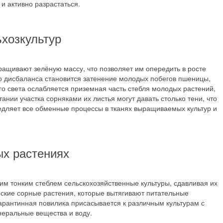
 и активно разрастаться.
хозкультур
ращивают зелёную массу, что позволяет им опередить в росте
го дисбаланса становится затенение молодых побегов пшеницы,
го света ослабляется приземная часть стебля молодых растений,
ании участка сорняками их листья могут давать столько тени, что
едляет все обменные процессы в тканях выращиваемых культур и
ых растениях
им тонким стеблем сельскохозяйственные культуры, сдавливая их
еские сорные растения, которые вытягивают питательные
карантинная повилика присасывается к различным культурам с
еральные вещества и воду.