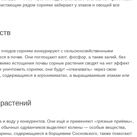
одрастающие рядом сорняки забирают у злаков и овощей все
ств
я плодов сорняки конкурируют с сельскохозяйственными
я в почве. Они поглощают азот, фосфор, а также калий, без
омимо истощения почвы сорные растения сводят на нет эффект
 уничтожить сорняки, они будут «откачивать» через свою
, содержащиеся в агрохимикатах, а выращиваемым злакам или
 растений
а и воду у конкурентов. Они ещё и применяют «грязные приёмы»,
 обычных одуванчиков выделяют колины — особые вещества,
марины, содержащиеся в борщевике Сосновского, также помогают