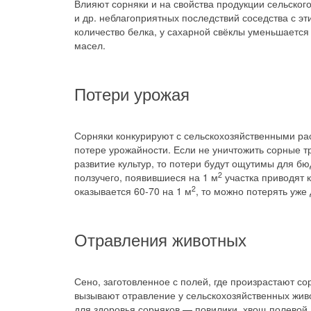
Влияют сорняки и на свойства продукции сельского
и др. неблагоприятных последствий соседства с 
количество белка, у сахарной свёклы уменьшается
масел.
Потери урожая
Сорняки конкурируют с сельскохозяйственными рас
потере урожайности. Если не уничтожить сорные тр
развитие культур, то потери будут ощутимы для б
2
ползучего, появившиеся на 1 м
участка приводят 
2
оказывается 60-70 на 1 м
, то можно потерять уже
Отравления животных
Сено, заготовленное с полей, где произрастают с
вызывают отравление у сельскохозяйственных жив
для здоровья сорняков — повилики, хвощ полевой,