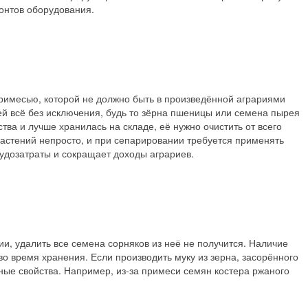
онтов оборудования.
примесью, которой не должно быть в произведённой аграриями
ей всё без исключения, будь то зёрна пшеницы или семена пырея
тва и лучше хранилась на складе, её нужно очистить от всего
астений непросто, и при сепарировании требуется применять
удозатраты и сокращает доходы аграриев.
и, удалить все семена сорняков из неё не получится. Наличие
о время хранения. Если производить муку из зерна, засорённого
ные свойства. Например, из-за примеси семян костера ржаного