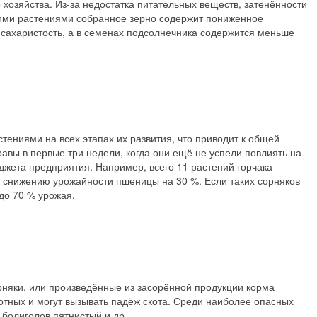
 хозяйства. Из-за недостатка питательных веществ, затенённости
этими растениями собранное зерно содержит пониженное
 сахаристость, а в семенах подсолнечника содержится меньше
тениями на всех этапах их развития, что приводит к общей
авы в первые три недели, когда они ещё не успели повлиять на
юджета предприятия. Например, всего 11 растений горчака
к снижению урожайности пшеницы на 30 %. Если таких сорняков
 до 70 % урожая.
орняки, или произведённые из засорённой продукции корма
отных и могут вызывать падёж скота. Среди наиболее опасных
 болиголов пятнистый и др.