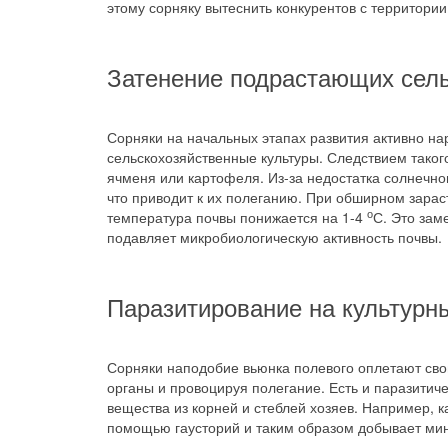
этому сорняку вытеснить конкурентов с территории
Затенение подрастающих сель
Сорняки на начальных этапах развития активно на
сельскохозяйственные культуры. Следствием тако
ячменя или картофеля. Из-за недостатка солнечно
что приводит к их полеганию. При обширном зараст
о
температура почвы понижается на 1-4
С. Это зам
подавляет микробиологическую активность почвы.
Паразитирование на культурн
Сорняки наподобие вьюнка полевого оплетают сво
органы и провоцируя полегание. Есть и паразитич
вещества из корней и стеблей хозяев. Например, 
помощью гаусторий и таким образом добывает мин