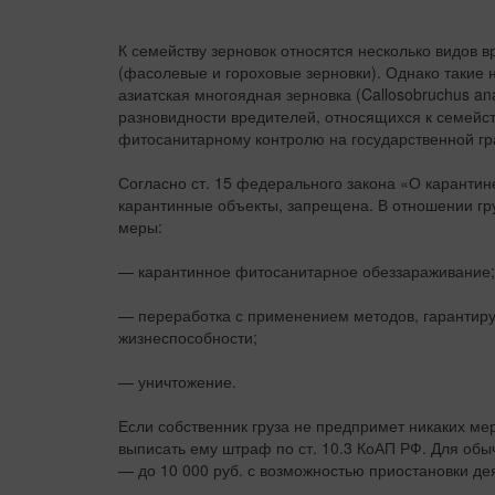
К семейству зерновок относятся несколько видов в
(фасолевые и гороховые зерновки). Однако такие н
азиатская многоядная зерновка (Callosobruchus ana
разновидности вредителей, относящихся к семейст
фитосанитарному контролю на государственной гр
Согласно ст. 15 федерального закона «О карантин
карантинные объекты, запрещена. В отношении г
меры:
— карантинное фитосанитарное обеззараживание;
— переработка с применением методов, гарантиру
жизнеспособности;
— уничтожение.
Если собственник груза не предпримет никаких ме
выписать ему штраф по ст. 10.3 КоАП РФ. Для обыч
— до 10 000 руб. с возможностью приостановки де