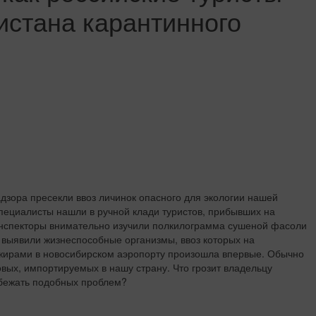
истана карантинного
дзора пресекли ввоз личинок опасного для экологии нашей
специалисты нашли в ручной клади туристов, прибывших на
инспекторы внимательно изучили полкилограмма сушеной фасоли
 выявили жизнеспособные организмы, ввоз которых на
ажирами в новосибирском аэропорту произошла впервые. Обычно
вых, импортируемых в нашу страну. Что грозит владельцу
избежать подобных проблем?