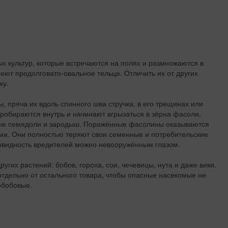
х культур, которые встречаются на полях и размножаются в
еют продолговато-овальное тельце. Отличить их от других
ку.
, пряча их вдоль спинного шва стручка, в его трещинах или
робираются внутрь и начинают вгрызаться в зёрна фасоли,
ные семядоли и зародыш. Поражённые фасолины оказываются
и. Они полностью теряют свои семенные и потребительские
новидность вредителей можно невооружённым глазом.
угих растений: бобов, гороха, сои, чечевицы, нута и даже вики.
тдельно от остального товара, чтобы опасные насекомые не
обобовые.