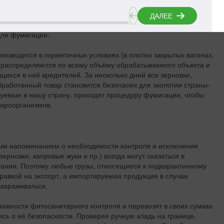
щую процедуру называют фитосанитарным обеззараживанием, а
руются законом «О карантине растений». Чтобы уничтожить
жны обращаться в лицензированные организации, чьи сотрудники
для фумигации.
изводится в герметичных условиях (в плотно закрытых вагонах,
ы распределяются по всему объёму обрабатываемого объекта и
щихся в ней вредителей. За несколько дней все зерновки,
бработанный товар становится безопасен для экологии страны-
уемые в нашу страну, проходят процедуру фумигации, чтобы
икроорганизмов.
ным напоминанием о необходимости контроля и исключения
рновки, капровые жуки и пр.) всегда могут оказаться в
ания. Поэтому любые грузы, относящиеся к подкарантинному
авкой на экспорт, а импортируемая продукция в случае
зараживаться.
ажности фитосанитарного контроля и перевозят в своих сумках
ясь о её безопасности. Проверяя ручную кладь на границе,