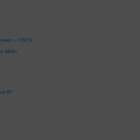
ртикул – 175012.
ol IR"