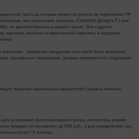
редителей, часть из которых можно встретить на территории РФ
асекомые, как арахисовая зерновка (Caryedon gonagra F.) или
lis), не распространены в нашей стране. Эти и другие
ву зерновок, внесены в карантинный перечень и подлежат
анице.
е растений», перевозка продукции, в которой были выявлены
рузов, заражённых зерновками, должны применяться следующие
ющих лишение карантинных вредителей (жуков и личинок),
р для устранения фитосанитарного риска, инспекторы вправе
ных граждан он составляет до 500 руб., а для юридических лиц
ятельности на 1,5 месяца.