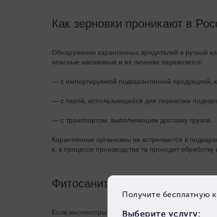
Как зерновки проникают в Ро
Обнаружение карантинных вредителей в ручной кл
опасные насекомые и их личинки перевозятся:
— с импортируемой подкарантинной продукцией, ко
— с тарой, использующейся для перевозки подкара
— с транспортом, выполняющим доставку грузов.
Карантинные организмы не встречаются в подкаран
к. в процессе производства та проходит обработку 
Фитосанитарное обеззаражив
Если инспекторы Россельхознадзора выявят карант