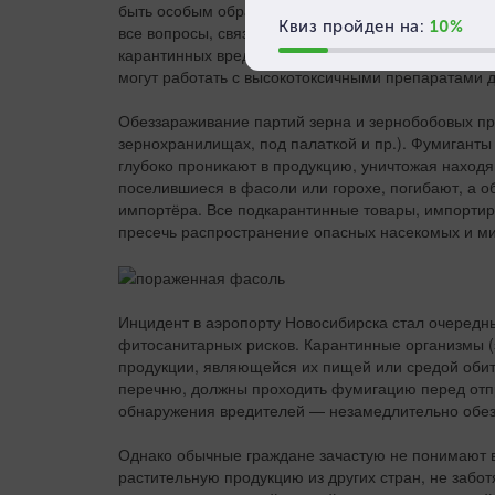
быть особым образом обезврежена. Соответствую
все вопросы, связанные с её применением, регули
карантинных вредителей, собственники грузов дол
могут работать с высокотоксичными препаратами 
Обеззараживание партий зерна и зернобобовых про
зернохранилищах, под палаткой и пр.). Фумигант
глубоко проникают в продукцию, уничтожая находя
поселившиеся в фасоли или горохе, погибают, а о
импортёра. Все подкарантинные товары, импортир
пресечь распространение опасных насекомых и м
Инцидент в аэропорту Новосибирска стал очеред
фитосанитарных рисков. Карантинные организмы (зе
продукции, являющейся их пищей или средой обит
перечню, должны проходить фумигацию перед отпр
обнаружения вредителей — незамедлительно обез
Однако обычные граждане зачастую не понимают в
растительную продукцию из других стран, не забот