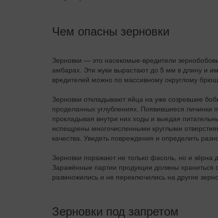
Чем опасны зерновки
Зерновки — это насекомые-вредители зернобобовы
амбарах. Эти жуки вырастают до 5 мм в длину и им
вредителей можно по массивному округлому брюш
Зерновки откладывают яйца на уже созревшие бобы
проделанных углублениях. Появившиеся личинки п
прокладывая внутри них ходы и выедая питатель
испещрены многочисленными круглыми отверстиям
качества. Увидеть повреждения и определить раз
Зерновки поражают не только фасоль, но и зёрна др
Заражённые партии продукции должны храниться о
размножились и не переключились на другие зерн
Зерновки под запретом