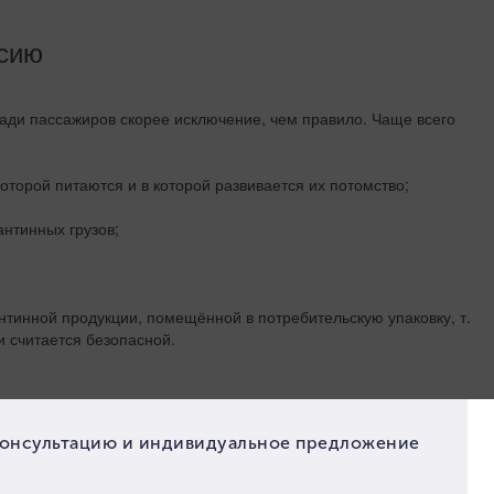
ссию
ади пассажиров скорее исключение, чем правило. Чаще всего
торой питаются и в которой развивается их потомство;
нтинных грузов;
тинной продукции, помещённой в потребительскую упаковку, т.
и считается безопасной.
ание
инных вредителей в партии груза, то такая продукция должна