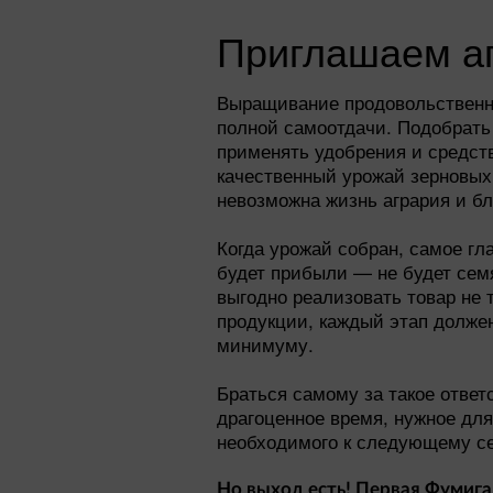
Приглашаем аг
Выращивание продовольственн
полной самоотдачи. Подобрать
применять удобрения и средст
качественный урожай зерновых 
невозможна жизнь агрария и б
Когда урожай собран, самое гл
будет прибыли — не будет семя
выгодно реализовать товар не 
продукции, каждый этап должен
минимуму.
Браться самому за такое ответ
драгоценное время, нужное для
необходимого к следующему се
Но выход есть! Первая Фумиг