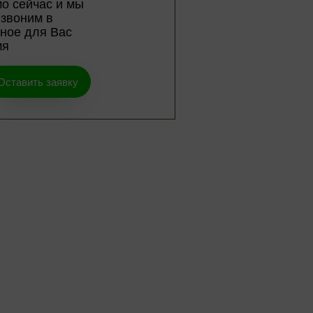
о сейчас и мы
звоним в
ное для Вас
мя
Оставить заявку