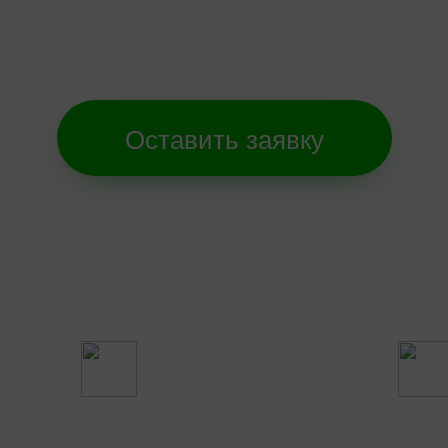
Покупаем зерно -
все трудности берем на себя!
Оставить заявку
сти
Четкое соблюдение сроков
ации