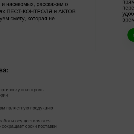
прям
 и насекомых, расскажем о
пере
тах ПЕСТ-КОНТРОЛЯ и АКТОВ
удоб
ем смету, которая не
вре
а:
ортировку и контроль
ории
ам паллетную продукцию
 работы осуществляются
о сокращает сроки поставки