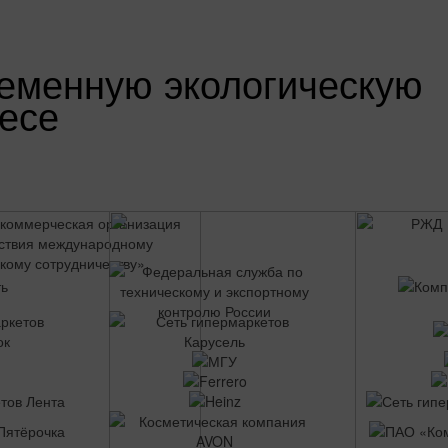
еменную экологическую
несе