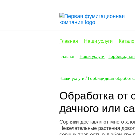
Главная
Наши услуги
Катало
Главная
-
Наши услуги
-
Гербицидная 
Наши услуги
/
Гербицидная обработка
Обработка от 
дачного или са
Сорняки доставляют много хло
Нежелательные растения доволь
сорных трав есть в любом гру