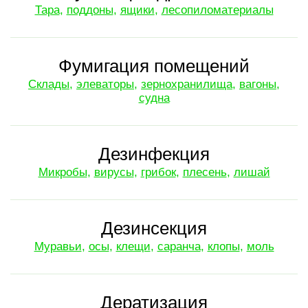
Тара
,
поддоны
,
ящики
,
лесопиломатериалы
Фумигация помещений
Склады
,
элеваторы
,
зернохранилища
,
вагоны
,
судна
Дезинфекция
Микробы
,
вирусы
,
грибок
,
плесень
,
лишай
Дезинсекция
Муравьи
,
осы
,
клещи
,
саранча
,
клопы
,
моль
Дератизация