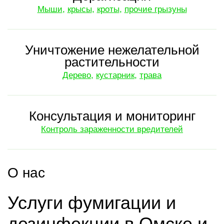
Мыши
,
крысы
,
кроты
,
прочие грызуны
Уничтожение нежелательной
растительности
Дерево
,
кустарник
,
трава
Консультация и мониторинг
Контроль зараженности вредителей
О нас
Услуги фумигации и
дезинфекции в Омске и