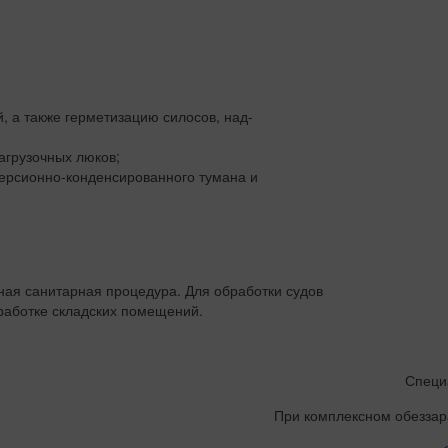
 а также герметизацию силосов, над-
агрузочных люков;
ерсионно-конденсированного тумана и
ьная санитарная процедура. Для обработки судов
работке складских помещений.
Специ
При комплексном обезза