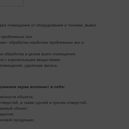
)
рка помещения от оборудования и техники, вывоз
 проблемных зон.
ная» обработка наиболее проблемных зон и
я обработка в целом всего помещения.
ок с аэрозольными веществами.
 помещения, удаление запаха.
анения зерна включает в себя:
енности объекта;
тверстий, а также щелей и прочих отверстий,
аемый объект;
аратов;
рновой продукции;