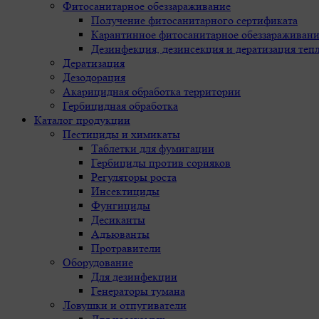
Фитосанитарное обеззараживание
Получение фитосанитарного сертификата
Карантинное фитосанитарное обеззараживан
Дезинфекция, дезинсекция и дератизация те
Дератизация
Дезодорация
Акарицидная обработка территории
Гербицидная обработка
Каталог продукции
Пестициды и химикаты
Таблетки для фумигации
Гербициды против сорняков
Регуляторы роста
Инсектициды
Фунгициды
Десиканты
Адъюванты
Протравители
Оборудование
Для дезинфекции
Генераторы тумана
Ловушки и отпугиватели