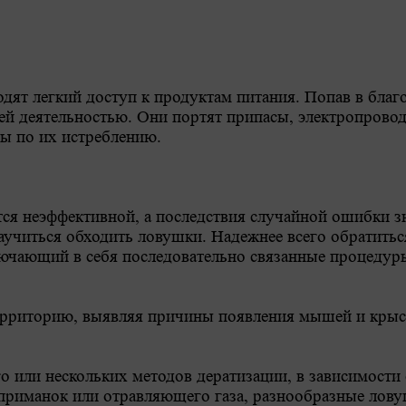
дят легкий доступ к продуктам питания. Попав в бла
ей деятельностью. Они портят припасы, электропровод
ы по их истреблению.
тся неэффективной, а последствия случайной ошибки з
аучиться обходить ловушки. Надежнее всего обратитьс
ючающий в себя последовательно связанные процедуры
ерриторию, выявляя причины появления мышей и крыс,
о или нескольких методов дератизации, в зависимости 
приманок или отравляющего газа, разнообразные лову