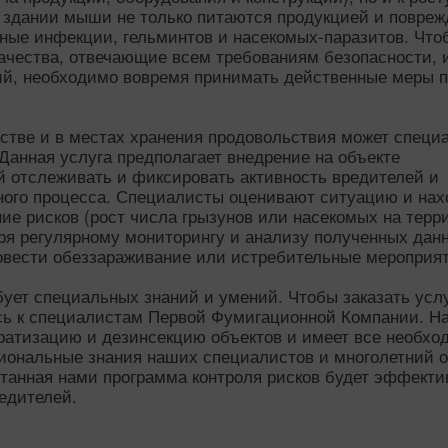
в здании мыши не только питаются продукцией и повре
ьные инфекции, гельминтов и насекомых-паразитов. Что
качества, отвечающие всем требованиям безопасности, 
ий, необходимо вовремя принимать действенные меры 
стве и в местах хранения продовольствия может специ
Данная услуга предполагает внедрение на объекте
 отслеживать и фиксировать активность вредителей и
ного процесса. Специалисты оценивают ситуацию и нах
ие рисков (рост числа грызунов или насекомых на терр
даря регулярному мониторингу и анализу полученных дан
овести обеззараживание или истребительные мероприят
ует специальных знаний и умений. Чтобы заказать усл
есь к специалистам Первой Фумигационной Компании. Н
ратизацию и дезинсекцию объектов и имеет все необх
иональные знания наших специалистов и многолетний 
отанная нами программа контроля рисков будет эффекти
едителей.