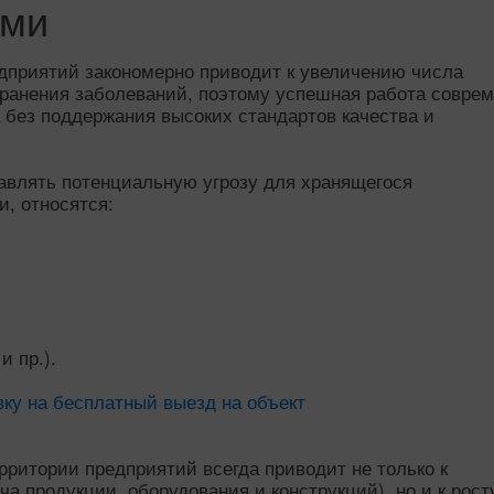
ями
приятий закономерно приводит к увеличению числа
ранения заболеваний, поэтому успешная работа совре
 без поддержания высоких стандартов качества и
тавлять потенциальную угрозу для хранящегося
, относятся:
и пр.).
вку на бесплатный выезд на объект
рритории предприятий всегда приводит не только к
а продукции, оборудования и конструкций), но и к рост