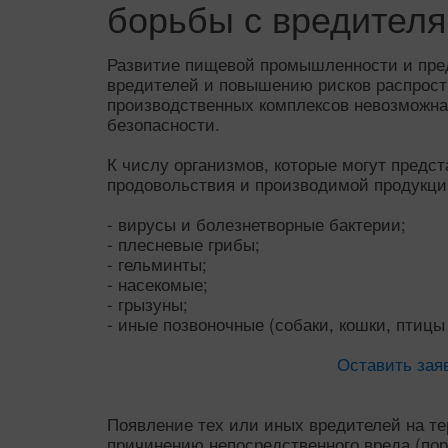
борьбы с вредител
Развитие пищевой промышленности и пред
вредителей и повышению рисков распрост
производственных комплексов невозможна
безопасности.
К числу организмов, которые могут предс
продовольствия и производимой продукции
- вирусы и болезнетворные бактерии;
- плесневые грибы;
- гельминты;
- насекомые;
- грызуны;
- иные позвоночные (собаки, кошки, птицы 
Оставить зая
Появление тех или иных вредителей на те
причинению непосредственного вреда (порч