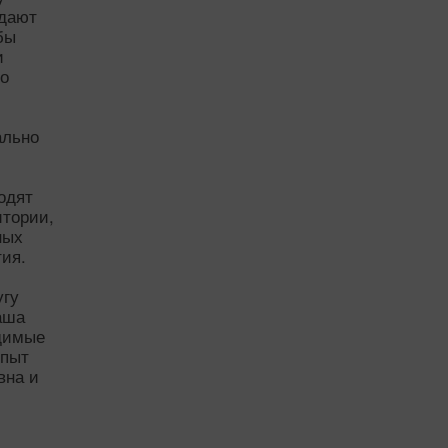
ждают
бы
и
по
ально
одят
итории,
ных
ия.
угу
аша
одимые
опыт
вна и