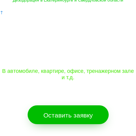
↑
Дезодорация в Екатеринбурге и
Свердловской области. Полное*
уничтожение запахов с гарантией от
600 руб.:
В автомобиле, квартире, офисе, тренажерном зале
и т.д.
Уникальная технология устранения запахов.
Бесплатная консультация!*
Оставить заявку