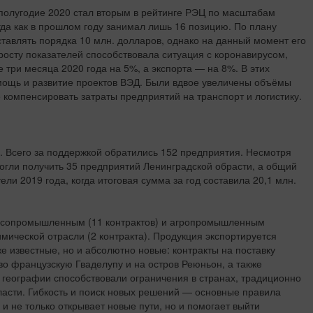
полугодие 2020 стал вторым в рейтинге РЭЦ по масштабам
да как в прошлом году занимал лишь 16 позицию. По плану
тавлять порядка 10 млн. долларов, однако на данный момент его
росту показателей способствовала ситуация с коронавирусом,
три месяца 2020 года на 5%, а экспорта — на 8%. В этих
мощь и развитие проектов ВЭД. Были вдвое увеличены объёмы
е компенсировать затраты предприятий на транспорт и логистику.
. Всего за поддержкой обратились 152 предприятия. Несмотря
могли получить 35 предприятий Ленинградской обрасти, а общий
и 2019 года, когда итоговая сумма за год составила 20,1 млн.
есопромышленным (11 контрактов) и агропромышленным
мической отрасли (2 контракта). Продукция экспортируется
же известные, но и абсолютно новые: контракты на поставку
о французскую Гваделупу и на остров Реюньон, а также
 географии способствовали ограничения в странах, традиционно
асти. Гибкость и поиск новых решений — основные правила
и не только открывает новые пути, но и помогает выйти