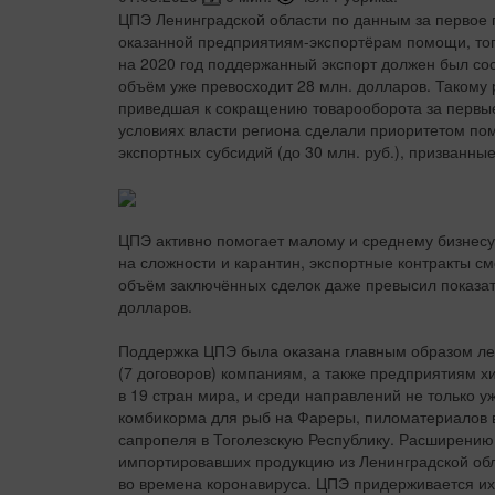
ЦПЭ Ленинградской области по данным за первое 
оказанной предприятиям-экспортёрам помощи, тог
на 2020 год поддержанный экспорт должен был сос
объём уже превосходит 28 млн. долларов. Такому 
приведшая к сокращению товарооборота за первые 
условиях власти региона сделали приоритетом по
экспортных субсидий (до 30 млн. руб.), призванны
ЦПЭ активно помогает малому и среднему бизнесу
на сложности и карантин, экспортные контракты с
объём заключённых сделок даже превысил показател
долларов.
Поддержка ЦПЭ была оказана главным образом л
(7 договоров) компаниям, а также предприятиям хи
в 19 стран мира, и среди направлений не только у
комбикорма для рыб на Фареры, пиломатериалов в
сапропеля в Тоголезскую Республику. Расширению
импортировавших продукцию из Ленинградской обл
во времена коронавируса. ЦПЭ придерживается их 