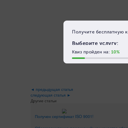
◄ предыдущая статья
следующая статья ►
Другие статьи
Получен сертификат ISO 9001!
Обеззараживание помещений: как качество обра