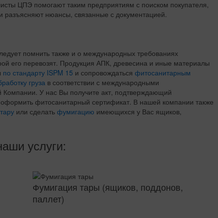
исты ЦПЭ помогают таким предприятиям с поиском покупателя,
и разъясняют нюансы, связанные с документацией.
следует помнить также и о международных требованиях
орой его перевозят. Продукция АПК, древесина и иные материалы
ы
по стандарту ISPM 15
и сопровождаться
фитосанитарным
работку груза
в соответствии с международными
 Компании. У нас Вы получите акт, подтверждающий
и оформить фитосанитарный сертификат. В нашей компании также
тару
или сделать
фумигацию
имеющихся у Вас ящиков,
наши услуги:
Фумигация тары (ящиков, поддонов,
паллет)