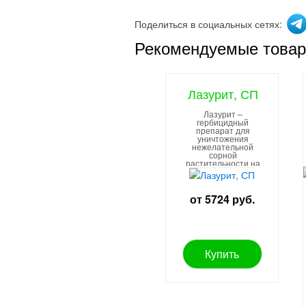
Поделиться в социальных сетях:
Рекомендуемые това
Лазурит, СП
Лазурит –
гербицидный
препарат для
уничтожения
нежелательной
сорной
растительности на
посевах картофеля,
кукурузы, томатов и
др.
от 5724 руб.
Купить