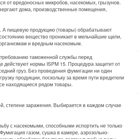
ся от вредоносных микробов, насекомых, грызунов.
вергают дома, производственные помещения,
х. А пищевую продукцию (товары) обрабатывают
 состоянию вещество проникает в мельчайшие щели,
оорганизмам и вредным насекомым.
 требованию таможенной службы перед
де действуют нормы ISPM 15. Процедура защитит от
оседний груз. Без проведения фумигации ни один
грузку продукции, поскольку за время пути вредители
все находящиеся рядом товары.
ей, степени заражения. Выбирается в каждом случае
рьбу с насекомыми, способными испортить не только
 Фумигация газом, сушка в камере, аэрозольно-