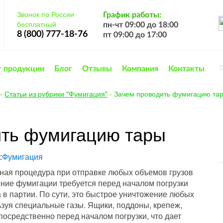
Звонок по России
График работы:
бесплатный
пн-чт 09:00 до 18:00
8 (800) 777-18-76
пт 09:00 до 17:00
г продукции
Блог
Отзывы
Компания
Контакты
-
Статьи из рубрики "Фумигация"
-
Зачем проводить фумигацию та
ить фумигацию тары
:
Фумигация
ная процедура при отправке любых объемов грузов
ние фумигации требуется перед началом погрузки
 в партии. По сути, это быстрое уничтожение любых
зуя специальные газы. Ящики, поддоны, крепеж,
осредственно перед началом погрузки, что дает