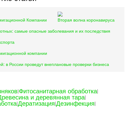
мигационной Компании
Вторая волна коронавируса
отных: самые опасные заболевания и их последствия
кспорта
умигационной компании
: в России проведут внеплановые проверки бизнеса
рняков
Фитосанитарная обработка
|
|
Древесина и деревянная тара
|
аботка
Дератизация
Дезинфекция
|
|
|