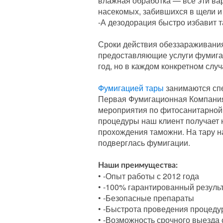
влажная обработка — все эти ва
насекомых, забившихся в щели и
-А дезодорация быстро избавит 
Сроки действия обеззараживания
предоставляющие услуги фумига
год, но в каждом конкретном слу
Фумигацией тары
занимаются спе
Первая Фумигационная Компания
мероприятия по фитосанитарной 
процедуры наш клиент получает 
прохождения таможни. На тару на
подверглась фумигации.
Наши преимущества:
• -Опыт работы с 2012 года
• -100% гарантированный резуль
• -Безопасные препараты
• -Быстрота проведения процед
• -Возможность срочного выезда