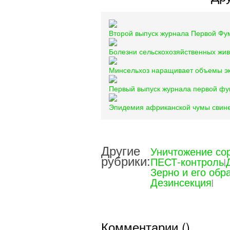
Второй выпуск журнала Первой Фу
Болезни сельскохозяйственных жив
Минсельхоз наращивает объемы э
Первый выпуск журнала первой ф
Эпидемия африканской чумы свиней
Другие
Уничтожение со
рубрики:
ПЕСТ-контроль
|
Зерно и его обр
Дезинсекция
|
Комментарии (
)