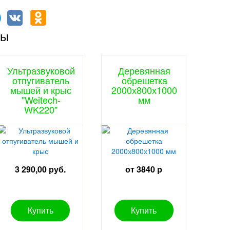
ры
Ультразвуковой
Деревянная
отпугиватель
обрешетка
мышей и крыс
2000х800х1000
"Weitech-
мм
WK220"
3 290,00 руб.
от 3840 р
Купить
Купить