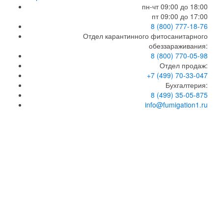
пн-чт 09:00 до 18:00
пт 09:00 до 17:00
8 (800) 777-18-76
Отдел карантинного фитосанитарного
обеззараживания:
8 (800) 770-05-98
Мы используем файлы cookie и другие технологии,
Отдел продаж:
Оk
чтобы помочь вам в навигации, а также предоставить
+7 (499) 70-33-047
лучший пользовательский опыт, анализировать
Бухгалтерия:
использование наших продуктов и услуг, повысить
8 (499) 35-05-875
качество рекламных и маркетинговых активностей.
info@fumigation1.ru
Используя наш сайт Вы соглашаетесь с нашей
Политикой обработки персональных данных
.
Сделано в