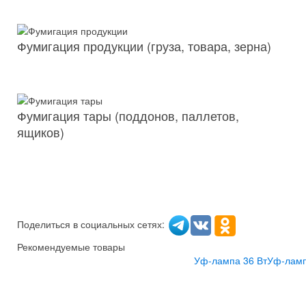
Фумигация продукции (груза, товара, зерна)
Фумигация тары (поддонов, паллетов,
ящиков)
Поделиться в социальных сетях:
Рекомендуемые товары
Уф-лампа 36 Вт
Уф-ламп