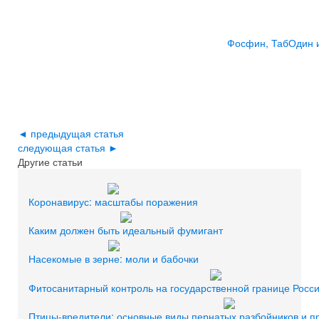
Фосфин, Таб
Один 
◄ предыдущая статья
следующая статья ►
Другие статьи
Коронавирус: масштабы поражения
Каким должен быть идеальный фумигант
Насекомые в зерне: моли и бабочки
Фитосанитарный контроль на государственной границе Росс
Птицы-вредители: основные виды пернатых разбойников и 