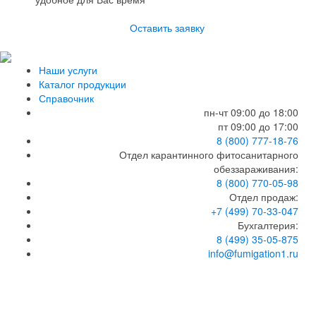
Оставить заявку
Наши услуги
Каталог продукции
Справочник
пн-чт 09:00 до 18:00
пт 09:00 до 17:00
8 (800) 777-18-76
Отдел карантинного фитосанитарного
обеззараживания:
8 (800) 770-05-98
Мы используем файлы cookie и другие технологии,
Отдел продаж:
Оk
чтобы помочь вам в навигации, а также предоставить
+7 (499) 70-33-047
лучший пользовательский опыт, анализировать
Бухгалтерия:
использование наших продуктов и услуг, повысить
8 (499) 35-05-875
качество рекламных и маркетинговых активностей.
info@fumigation1.ru
Используя наш сайт Вы соглашаетесь с нашей
Политикой обработки персональных данных
.
Сделано в