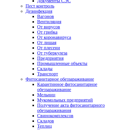
Документы СЭС
Пест контроль
Дезинфекция
Вагонов
Вентиляция
От вирусов
От грибка
От коронавируса
От лишая
От плесени
От туберкулеза
Предприятия
Промышленные объекты
Склады
Транспорт
Фитосанитарное обеззараживание
Карантинное фитосанитарное
обеззараживание
Мельниц
Мукомольных предприятий
Получение акта фитосанитарного
обеззараживания
Свинокомплексов
Складов
Теплиц