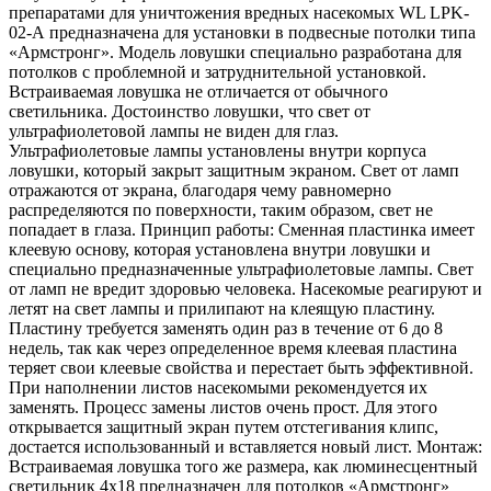
препаратами для уничтожения вредных насекомых WL LPK-
02-А предназначена для установки в подвесные потолки типа
«Армстронг». Модель ловушки специально разработана для
потолков с проблемной и затруднительной установкой.
Встраиваемая ловушка не отличается от обычного
светильника. Достоинство ловушки, что свет от
ультрафиолетовой лампы не виден для глаз.
Ультрафиолетовые лампы установлены внутри корпуса
ловушки, который закрыт защитным экраном. Свет от ламп
отражаются от экрана, благодаря чему равномерно
распределяются по поверхности, таким образом, свет не
попадает в глаза. Принцип работы: Сменная пластинка имеет
клеевую основу, которая установлена внутри ловушки и
специально предназначенные ультрафиолетовые лампы. Свет
от ламп не вредит здоровью человека. Насекомые реагируют и
летят на свет лампы и прилипают на клеящую пластину.
Пластину требуется заменять один раз в течение от 6 до 8
недель, так как через определенное время клеевая пластина
теряет свои клеевые свойства и перестает быть эффективной.
При наполнении листов насекомыми рекомендуется их
заменять. Процесс замены листов очень прост. Для этого
открывается защитный экран путем отстегивания клипс,
достается использованный и вставляется новый лист. Монтаж:
Встраиваемая ловушка того же размера, как люминесцентный
светильник 4х18 предназначен для потолков «Армстронг»