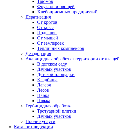
Трюмов
Фруктов и овощей
Хлебоприемных предприятий
Дератизация
От кротов
От крыс
Подвалов
От мышей
От землероек
Тепличных комплексов
Дезодорация
Акарицидная обработка территории от клещей
В детском саду
Дачных участков
Детской площадки
Кладбища
Лагеря
Лесов
Парка
Пляжа
Гербицидная обработка
Тротуарной плитки
Дачных участков
Прочие услуги
Каталог продукции