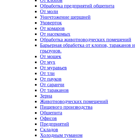
От клопов
Обработка предприятий общепита
От моли
Уничтожение шершней
Уховерток
От комаров
От насекомых
Обработка животноводческих помещений
Барьерная обработка от клопов, тараканов и
грызунов.
От мошек
От мух
От муравьев
От тли
От пауков
От саранчи
От тараканов
Зерна
Животноводческих помещений
Пищевого производства
Общепита
Офисов
Предприятий
Складов
Холодным туманом