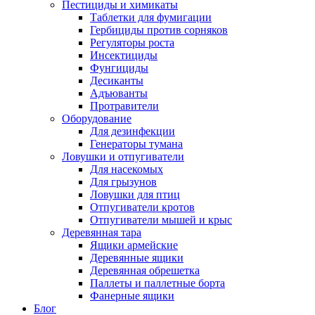
Пестициды и химикаты
Таблетки для фумигации
Гербициды против сорняков
Регуляторы роста
Инсектициды
Фунгициды
Десиканты
Адъюванты
Протравители
Оборудование
Для дезинфекции
Генераторы тумана
Ловушки и отпугиватели
Для насекомых
Для грызунов
Ловушки для птиц
Отпугиватели кротов
Отпугиватели мышей и крыс
Деревянная тара
Ящики армейские
Деревянные ящики
Деревянная обрешетка
Паллеты и паллетные борта
Фанерные ящики
Блог