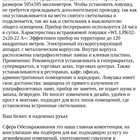
размером 595х595 миллиметров. Чтобы установить ловушку,
не требуется прокладывать дополнительную проводку, так как
она устанавливается на место снятого светильника и
подключается, так же как и светильник к выключателю
общего освещения. Прибор беспрерывно используется 24 часа
в сутки. Характеристика встраиваемой ловушки «WL LPK02-
2x20-22 А»: Эффективен прибор на территории до 120
квадратных метров. Электронный пускорегулирующий
аппарат, с металлическим корпусом. Внутри корпуса
расположены ультрафиолетовые лампы и клеевая пластина.
Применение: Рекомендуется устанавливать в гипермаркетах,
супермаркетах, в торговых залах, торговых центрах. Также
устанавливаются в ресторанах, кафе, офисах,
административных помещениях и коридорах. Ловушка имеет
свои достоинства: защищена от прямого излучения от
ультрафиолетовых ламп, прибор не заметен, не издает шума и
запаха, безвреден. Не вносит изменения в дизайн, удобен и
прост в монтаже, подходит для всех типов помещений, где
установлены встроенные светильники.
Ваш бизнес в надежных руках
Сфера Обеззараживания это наша главная компетенция, на
консультации мы подберем для вас подходящую услугу по
дезинфекции помещений, уничтожению грызунов и