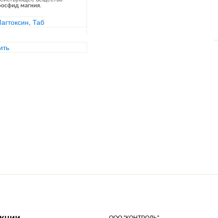
.
осфид магния
ить
ООО "КОНТРОЛЬ"