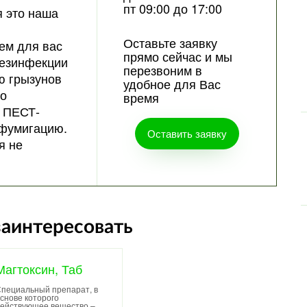
пт 09:00 до 17:00
 это наша
Оставьте заявку
ем для вас
прямо сейчас и мы
дезинфекции
перезвоним в
ю грызунов
удобное для Вас
 о
время
 ПЕСТ-
фумигацию.
Оставить заявку
я не
заинтересовать
Магтоксин, Таб
пециальный препарат, в
снове которого
ействующее вещество –