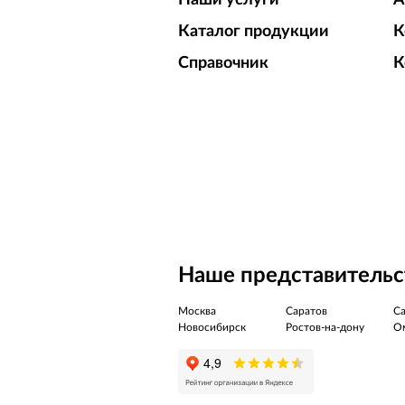
Наши услуги
А
Каталог продукции
К
Справочник
К
Наше представительст
Москва
Саратов
Са
Новосибирск
Ростов-на-дону
О