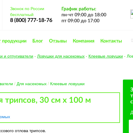
Звонок по России
График работы:
бесплатный
пн-чт 09:00 до 18:00
8 (800) 777-18-76
пт 09:00 до 17:00
г продукции
Блог
Отзывы
Компания
Контакты
и и отпугиватели
-
Ловушки для насекомых
-
Клеевые ловушки
-
Лов
иватели
/
Для насекомых
/
Клеевые ловушки
т
 трипсов, 30 см x 100 м
с
Д
комых
ового отлова трипсов.