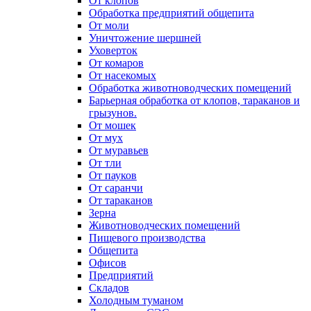
От клопов
Обработка предприятий общепита
От моли
Уничтожение шершней
Уховерток
От комаров
От насекомых
Обработка животноводческих помещений
Барьерная обработка от клопов, тараканов и
грызунов.
От мошек
От мух
От муравьев
От тли
От пауков
От саранчи
От тараканов
Зерна
Животноводческих помещений
Пищевого производства
Общепита
Офисов
Предприятий
Складов
Холодным туманом