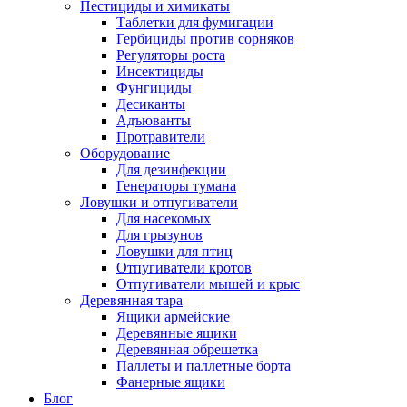
Пестициды и химикаты
Таблетки для фумигации
Гербициды против сорняков
Регуляторы роста
Инсектициды
Фунгициды
Десиканты
Адъюванты
Протравители
Оборудование
Для дезинфекции
Генераторы тумана
Ловушки и отпугиватели
Для насекомых
Для грызунов
Ловушки для птиц
Отпугиватели кротов
Отпугиватели мышей и крыс
Деревянная тара
Ящики армейские
Деревянные ящики
Деревянная обрешетка
Паллеты и паллетные борта
Фанерные ящики
Блог