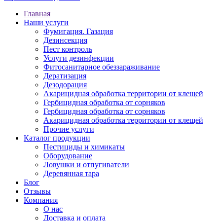
Главная
Наши услуги
Фумигация. Газация
Дезинсекция
Пест контроль
Услуги дезинфекции
Фитосанитарное обеззараживание
Дератизация
Дезодорация
Акарицидная обработка территории от клещей
Гербицидная обработка от сорняков
Гербицидная обработка от сорняков
Акарицидная обработка территории от клещей
Прочие услуги
Каталог продукции
Пестициды и химикаты
Оборудование
Ловушки и отпугиватели
Деревянная тара
Блог
Отзывы
Компания
О нас
Доставка и оплата