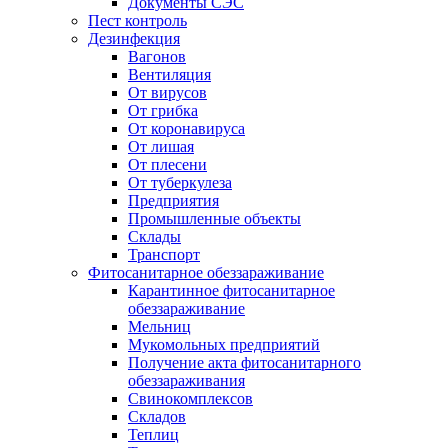
Документы СЭС
Пест контроль
Дезинфекция
Вагонов
Вентиляция
От вирусов
От грибка
От коронавируса
От лишая
От плесени
От туберкулеза
Предприятия
Промышленные объекты
Склады
Транспорт
Фитосанитарное обеззараживание
Карантинное фитосанитарное
обеззараживание
Мельниц
Мукомольных предприятий
Получение акта фитосанитарного
обеззараживания
Свинокомплексов
Складов
Теплиц