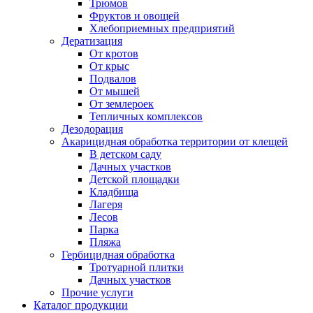
Трюмов
Фруктов и овощей
Хлебоприемных предприятий
Дератизация
От кротов
От крыс
Подвалов
От мышей
От землероек
Тепличных комплексов
Дезодорация
Акарицидная обработка территории от клещей
В детском саду
Дачных участков
Детской площадки
Кладбища
Лагеря
Лесов
Парка
Пляжа
Гербицидная обработка
Тротуарной плитки
Дачных участков
Прочие услуги
Каталог продукции