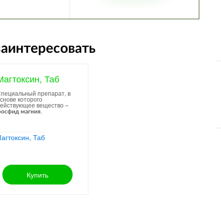
заинтересовать
Магтоксин, Таб
пециальный препарат, в
снове которого
ействующее вещество –
.
осфид магния
Купить