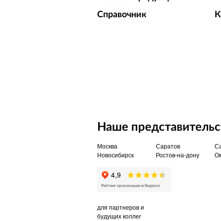
Справочник
К
Наше представительст
Москва
Саратов
Са
Новосибирск
Ростов-на-дону
О
для партнеров и
будущих коллег