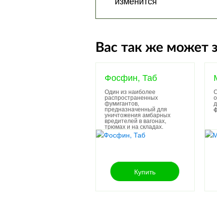
изменится
Вас так же может 
Фосфин, Таб
Один из наиболее
С
распространенных
о
фумигантов,
д
предназначенный для
ф
уничтожения амбарных
вредителей в вагонах,
трюмах и на складах.
Купить