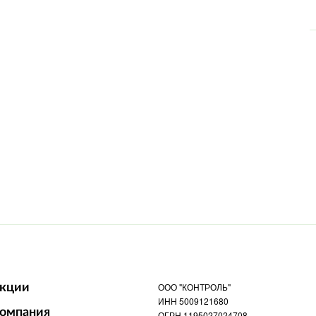
ООО "КОНТРОЛЬ"
кции
ИНН 5009121680
омпания
ОГРН 1195027024708