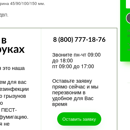
рина 45/90/100/150 мм.
ДВП.
Н
о
 в
8 (800) 777-18-76
*
руках
м
Звоните пн-чт 09:00
до 18:00
пт 09:00 до 17:00
 это наша
Оставьте заявку
ем для вас
прямо сейчас и мы
дезинфекции
перезвоним в
ю грызунов
удобное для Вас
 о
время
 ПЕСТ-
фумигацию.
Оставить заявку
я не