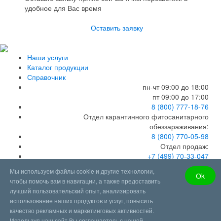
удобное для Вас время
Оставить заявку
Наши услуги
Каталог продукции
Справочник
пн-чт 09:00 до 18:00
пт 09:00 до 17:00
8 (800) 777-18-76
Отдел карантинного фитосанитарного
обеззараживания:
8 (800) 770-05-98
Отдел продаж:
+7 (499) 70-33-047
Бухгалтерия:
Мы используем файлы cookie и другие технологии,
Оk
8 (499) 35-05-875
чтобы помочь вам в навигации, а также предоставить
info@fumigation1.ru
лучший пользовательский опыт, анализировать
использование наших продуктов и услуг, повысить
качество рекламных и маркетинговых активностей.
Используя наш сайт Вы соглашаетесь с нашей