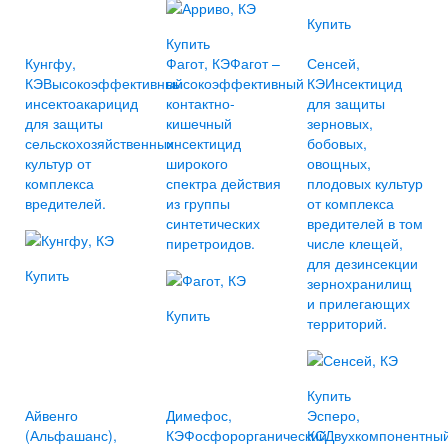
Купить
Купить
Кунгфу,
Фагот, КЭ
Фагот –
Сенсей,
КЭ
Высокоэффективный
высокоэффективный
КЭ
Инсектицид
инсектоакарицид
контактно-
для защиты
для защиты
кишечный
зерновых,
сельскохозяйственных
инсектицид
бобовых,
культур от
широкого
овощных,
комплекса
спектра действия
плодовых культур
вредителей.
из группы
от комплекса
синтетических
вредителей в том
пиретроидов.
числе клещей,
для дезинсекции
Купить
зернохранилищ
и прилегающих
Купить
территорий.
Купить
Айвенго
Димефос,
Эсперо,
(Альфашанс),
КЭ
Фосфорорганический
КС
Двухкомпонентны