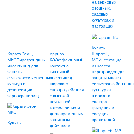
на зерновых,
овощных,
садовых
культурах и
пастбищах.
Купить
Каратэ Зеон,
Арриво,
Шарпей,
МКС
Пиретроидный
КЭ
Эффективный
МЭ
Инсектицид
инсектицид для
контактно-
из класса
защиты
кишечный
пиретроидов для
сельскохозяйственных
инсектицид
защиты многих
культур и
широкого
сельскохозяйственн
дезинсекции
спектра действия
культур от
зернохранилищ.
с высокой
широкого
начальной
спектра
токсичностью и
грызущих и
долговременным
сосущих
защитным
вредителей.
Купить
действием.