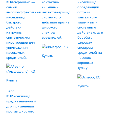
КЭ
Альфашанс —
контактно-
инсектицид,
самый
кишечный
обладающий
высокоэффективный
инсектоакарицид
острым
инсектицид
системного
контактно –
быстрого
действия против
кишечным и
действия
широкого
системным
из группы
спектра
действием, для
синтетических
вредителей.
борьбы с
пиретроидов для
широким
уничтожения
спектром
насекомых-
вредителей на
Купить
вредителей.
посевах
зерновых
культур.
Купить
Купить
Залп,
КЭ
Инсектицид,
предназначенный
для применения
против широкого