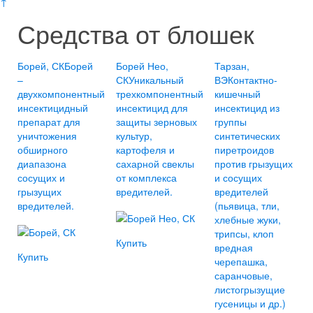
↑
Средства от блошек
Борей, СК
Борей
Борей Нео,
Тарзан,
–
СК
Уникальный
ВЭ
Контактно-
двухкомпонентный
трехкомпонентный
кишечный
инсектицидный
инсектицид для
инсектицид из
препарат для
защиты зерновых
группы
уничтожения
культур,
синтетических
обширного
картофеля и
пиретроидов
диапазона
сахарной свеклы
против грызущих
сосущих и
от комплекса
и сосущих
грызущих
вредителей.
вредителей
вредителей.
(пьявица, тли,
хлебные жуки,
трипсы, клоп
Купить
вредная
Купить
черепашка,
саранчовые,
листогрызущие
гусеницы и др.)