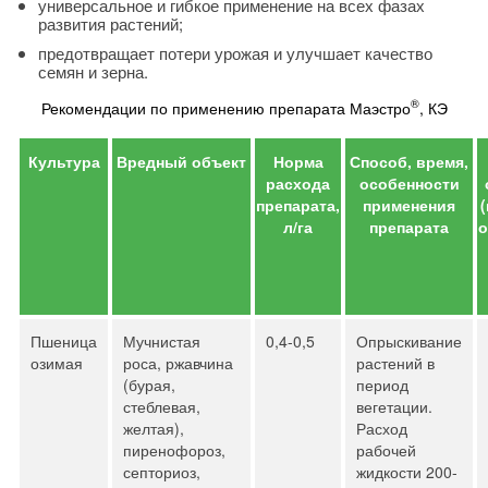
универсальное и гибкое применение на всех фазах
развития растений;
предотвращает потери урожая и улучшает качество
семян и зерна.
®
Рекомендации по применению препарата Маэстро
, КЭ
Культура
Вредный объект
Норма
Способ, время,
расхода
особенности
препарата,
применения
л/га
препарата
о
Пшеница
Мучнистая
0,4-0,5
Опрыскивание
озимая
роса, ржавчина
растений в
(бурая,
период
стеблевая,
вегетации.
желтая),
Расход
пиренофороз,
рабочей
септориоз,
жидкости 200-