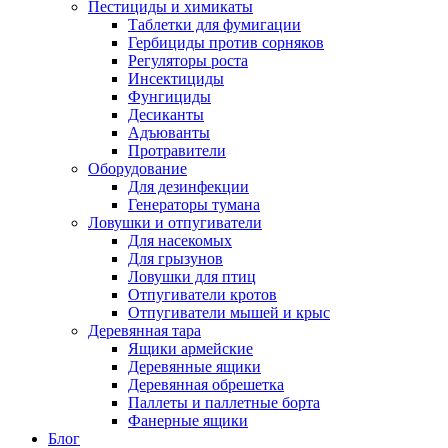
Пестициды и химикаты
Таблетки для фумигации
Гербициды против сорняков
Регуляторы роста
Инсектициды
Фунгициды
Десиканты
Адъюванты
Протравители
Оборудование
Для дезинфекции
Генераторы тумана
Ловушки и отпугиватели
Для насекомых
Для грызунов
Ловушки для птиц
Отпугиватели кротов
Отпугиватели мышей и крыс
Деревянная тара
Ящики армейские
Деревянные ящики
Деревянная обрешетка
Паллеты и паллетные борта
Фанерные ящики
Блог