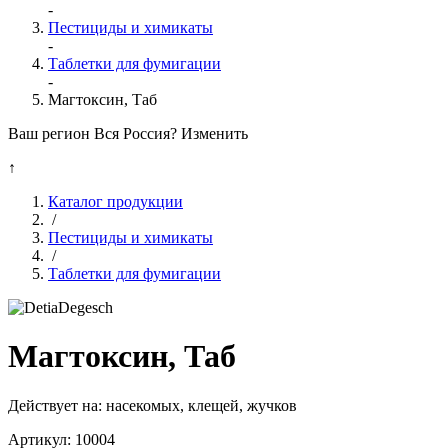
-
Пестициды и химикаты
-
Таблетки для фумигации
-
Магтоксин, Таб
Ваш регион Вся Россия?
Изменить
↑
Каталог продукции
/
Пестициды и химикаты
/
Таблетки для фумигации
Магтоксин, Таб
Действует на:
насекомых, клещей, жучков
Артикул:
10004