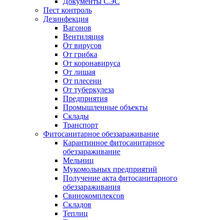
Документы СЭС
Пест контроль
Дезинфекция
Вагонов
Вентиляция
От вирусов
От грибка
От коронавируса
От лишая
От плесени
От туберкулеза
Предприятия
Промышленные объекты
Склады
Транспорт
Фитосанитарное обеззараживание
Карантинное фитосанитарное
обеззараживание
Мельниц
Мукомольных предприятий
Получение акта фитосанитарного
обеззараживания
Свинокомплексов
Складов
Теплиц