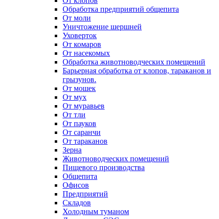
От клопов
Обработка предприятий общепита
От моли
Уничтожение шершней
Уховерток
От комаров
От насекомых
Обработка животноводческих помещений
Барьерная обработка от клопов, тараканов и
грызунов.
От мошек
От мух
От муравьев
От тли
От пауков
От саранчи
От тараканов
Зерна
Животноводческих помещений
Пищевого производства
Общепита
Офисов
Предприятий
Складов
Холодным туманом