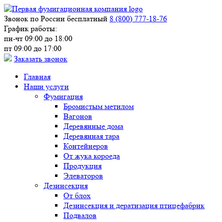
Звонок по России бесплатный
8 (800) 777-18-76
График работы:
пн-чт 09:00 до 18:00
пт 09:00 до 17:00
Заказать звонок
Главная
Наши услуги
Фумигация
Бромистым метилом
Вагонов
Деревянные дома
Деревянная тара
Контейнеров
От жука короеда
Продукция
Элеваторов
Дезинсекция
От блох
Дезинсекция и дератизация птицефабрик
Подвалов