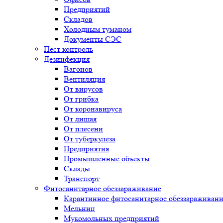
Предприятий
Складов
Холодным туманом
Документы СЭС
Пест контроль
Дезинфекция
Вагонов
Вентиляция
От вирусов
От грибка
От коронавируса
От лишая
От плесени
От туберкулеза
Предприятия
Промышленные объекты
Склады
Транспорт
Фитосанитарное обеззараживание
Карантинное фитосанитарное обеззараживан
Мельниц
Мукомольных предприятий