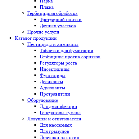
Парка
Пляжа
Гербицидная обработка
Тротуарной плитки
Дачных участков
Прочие услуги
Каталог продукции
Пестициды и химикаты
Таблетки для фумигации
Гербициды против сорняков
Регуляторы роста
Инсектициды
Фунгициды
Десиканты
Адъюванты
Протравители
Оборудование
Для дезинфекции
Генераторы тумана
Ловушки и отпугиватели
Для насекомых
Для грызунов
Ловушки для птиц