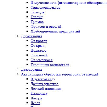
Получение акта фитосанитарного обеззаражи
Свинокомплексов
Складов
Теплиц
Трюмов
Фруктов и овощей
Хлебоприемных предприятий
Дератизация
От кротов
От крыс
Подвалов
От мышей
От землероек
Тепличных комплексов
Дезодорация
Акарицидная обработка территории от клещей
В детском саду
Дачных участков
Детской площадки
Кладбища
Лагеря
Лесов