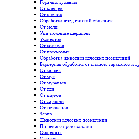
Горячим туманом
От клещей
От клопов
Обработка предприятий общепита
От моли
Уничтожение шершней
Уховерток
От комаров
От насекомых
Обработка животноводческих помещений
Барьерная обработка от клопов, тараканов и г
От мошек
От мух
От муравьев
От тли
От пауков
От саранчи
От тараканов
Зерна
Животноводческих помещений
Пищевого производства
Общепита
Офисов